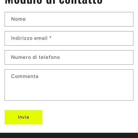
Nome
Indirizzo email
*
Numero di telefono
Commenta
Invia