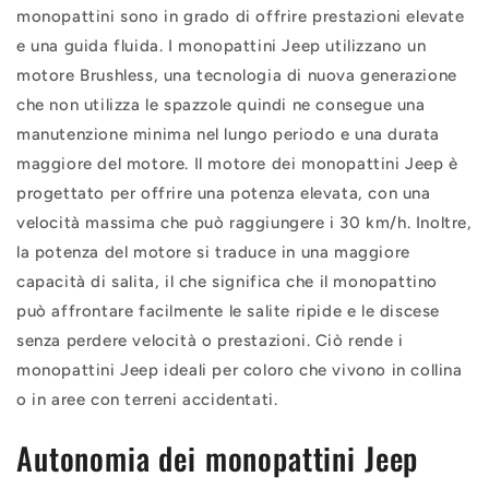
monopattini sono in grado di offrire prestazioni elevate
e una guida fluida. I monopattini Jeep utilizzano un
motore Brushless, una tecnologia di nuova generazione
che non utilizza le spazzole quindi ne consegue una
manutenzione minima nel lungo periodo e una durata
maggiore del motore. Il motore dei monopattini Jeep è
progettato per offrire una potenza elevata, con una
velocità massima che può raggiungere i 30 km/h. Inoltre,
la potenza del motore si traduce in una maggiore
capacità di salita, il che significa che il monopattino
può affrontare facilmente le salite ripide e le discese
senza perdere velocità o prestazioni. Ciò rende i
monopattini Jeep ideali per coloro che vivono in collina
o in aree con terreni accidentati.
Autonomia dei monopattini Jeep