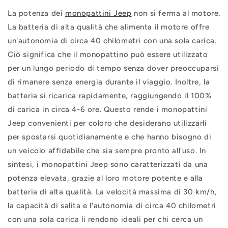
La potenza dei
monopattini Jeep
non si ferma al motore.
La batteria di alta qualità che alimenta il motore offre
un'autonomia di circa 40 chilometri con una sola carica.
Ciò significa che il monopattino può essere utilizzato
per un lungo periodo di tempo senza dover preoccuparsi
di rimanere senza energia durante il viaggio. Inoltre, la
batteria si ricarica rapidamente, raggiungendo il 100%
di carica in circa 4-6 ore. Questo rende i monopattini
Jeep convenienti per coloro che desiderano utilizzarli
per spostarsi quotidianamente e che hanno bisogno di
un veicolo affidabile che sia sempre pronto all'uso. In
sintesi, i monopattini Jeep sono caratterizzati da una
potenza elevata, grazie al loro motore potente e alla
batteria di alta qualità. La velocità massima di 30 km/h,
la capacità di salita e l'autonomia di circa 40 chilometri
con una sola carica li rendono ideali per chi cerca un