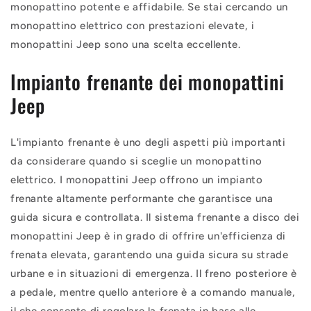
monopattino potente e affidabile. Se stai cercando un
monopattino elettrico con prestazioni elevate, i
monopattini Jeep sono una scelta eccellente.
Impianto frenante dei monopattini
Jeep
L'impianto frenante è uno degli aspetti più importanti
da considerare quando si sceglie un monopattino
elettrico. I monopattini Jeep offrono un impianto
frenante altamente performante che garantisce una
guida sicura e controllata. Il sistema frenante a disco dei
monopattini Jeep è in grado di offrire un'efficienza di
frenata elevata, garantendo una guida sicura su strade
urbane e in situazioni di emergenza. Il freno posteriore è
a pedale, mentre quello anteriore è a comando manuale,