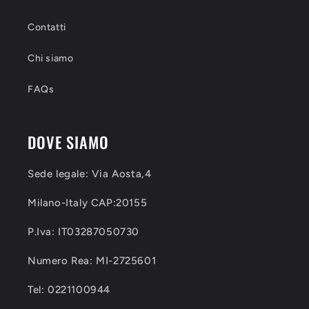
Contatti
Chi siamo
FAQs
DOVE SIAMO
Sede legale: Via Aosta,4
Milano-Italy CAP:20155
P.Iva: IT03287050730
Numero Rea: MI-2725601
Tel: 0221100944