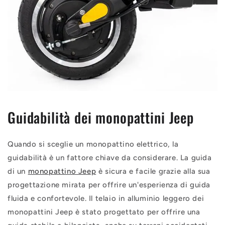
Guidabilità dei monopattini Jeep
Quando si sceglie un monopattino elettrico, la
guidabilità è un fattore chiave da considerare. La guida
di un
monopattino Jeep
è sicura e facile grazie alla sua
progettazione mirata per offrire un'esperienza di guida
fluida e confortevole. Il telaio in alluminio leggero dei
monopattini Jeep è stato progettato per offrire una