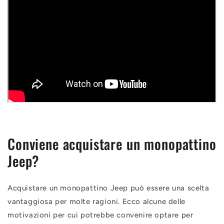
Conviene acquistare un monopattino
Jeep?
Acquistare un monopattino Jeep può essere una scelta
vantaggiosa per molte ragioni. Ecco alcune delle
motivazioni per cui potrebbe convenire optare per