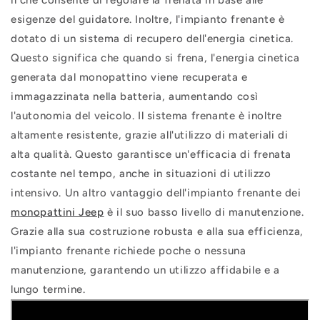
il che consente di regolare la frenata in base alle
esigenze del guidatore. Inoltre, l'impianto frenante è
dotato di un sistema di recupero dell'energia cinetica.
Questo significa che quando si frena, l'energia cinetica
generata dal monopattino viene recuperata e
immagazzinata nella batteria, aumentando così
l'autonomia del veicolo. Il sistema frenante è inoltre
altamente resistente, grazie all'utilizzo di materiali di
alta qualità. Questo garantisce un'efficacia di frenata
costante nel tempo, anche in situazioni di utilizzo
intensivo. Un altro vantaggio dell'impianto frenante dei
monopattini Jeep
è il suo basso livello di manutenzione.
Grazie alla sua costruzione robusta e alla sua efficienza,
l'impianto frenante richiede poche o nessuna
manutenzione, garantendo un utilizzo affidabile e a
lungo termine.