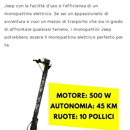
Jeep con la facilità d'uso e l'efficienza di un
monopattino elettrico. Se sei un appassionato di
avventura e vuoi un mezzo di trasporto che sia in grado
di affrontare qualsiasi terreno, i monopattini Jeep
potrebbero essere il monopattino elettrico perfetto per
te.