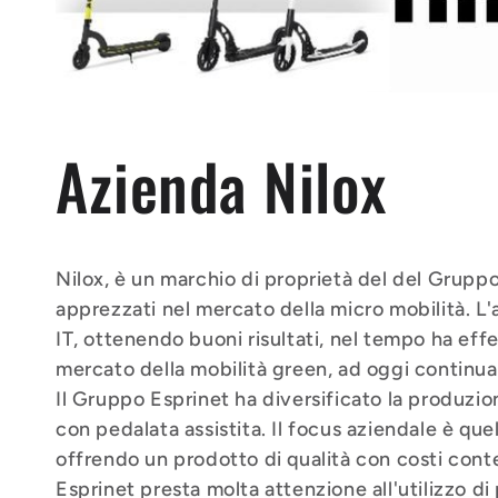
l
e
Azienda Nilox
z
i
Nilox, è un marchio di proprietà del del Grupp
apprezzati nel mercato della micro mobilità. L'
o
IT, ottenendo buoni risultati, nel tempo ha eff
mercato della mobilità green, ad oggi continua 
Il Gruppo Esprinet ha diversificato la produz
n
con pedalata assistita. Il focus aziendale è que
offrendo un prodotto di qualità con costi cont
Esprinet presta molta attenzione all'utilizzo d