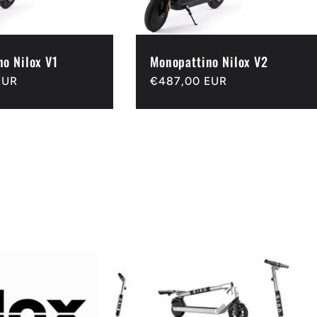
o Nilox V1
Monopattino Nilox V2
EUR
Prezzo
€487,00 EUR
di
listino