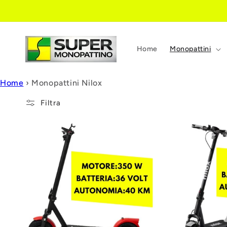
Vai
direttamente
ai contenuti
Home
Monopattini
Home
›
Monopattini Nilox
Filtra