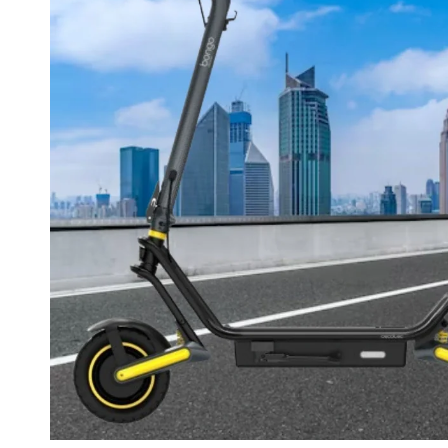
l
l
e
z
i
o
n