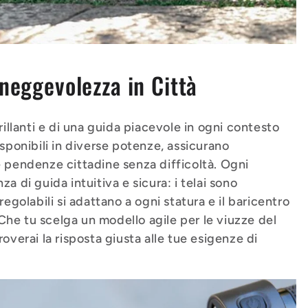
neggevolezza in Città
llanti e di una guida piacevole in ogni contesto
isponibili in diverse potenze, assicurano
e pendenze cittadine senza difficoltà. Ogni
a di guida intuitiva e sicura: i telai sono
regolabili si adattano a ogni statura e il baricentro
Che tu scelga un modello agile per le viuzze del
roverai la risposta giusta alle tue esigenze di