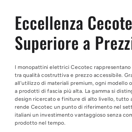
e
Eccellenza Cecote
:
Superiore a Prezz
I monopattini elettrici Cecotec rappresentano la
tra qualità costruttiva e prezzo accessibile. G
all'utilizzo di materiali premium, ogni modello 
a prodotti di fascia più alta. La gamma si dist
design ricercato e finiture di alto livello, tut
rende Cecotec un punto di riferimento nel sett
italiani un investimento vantaggioso senza comp
prodotto nel tempo.