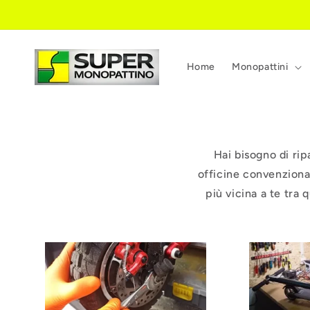
Vai
direttamente
ai contenuti
Home
Monopattini
Hai bisogno di ri
officine convenzionat
più vicina a te tra 