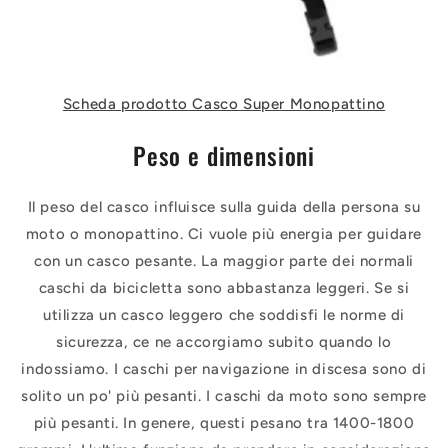
Scheda prodotto Casco Super Monopattino
Peso e dimensioni
Il peso del casco influisce sulla guida della persona su
moto o monopattino. Ci vuole più energia per guidare
con un casco pesante. La maggior parte dei normali
caschi da bicicletta sono abbastanza leggeri. Se si
utilizza un casco leggero che soddisfi le norme di
sicurezza, ce ne accorgiamo subito quando lo
indossiamo. I caschi per navigazione in discesa sono di
solito un po' più pesanti. I caschi da moto sono sempre
più pesanti. In genere, questi pesano tra 1400-1800