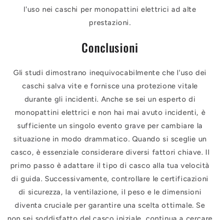
l'uso nei caschi per monopattini elettrici ad alte
prestazioni.
Conclusioni
Gli studi dimostrano inequivocabilmente che l'uso dei
caschi salva vite e fornisce una protezione vitale
durante gli incidenti. Anche se sei un esperto di
monopattini elettrici e non hai mai avuto incidenti, è
sufficiente un singolo evento grave per cambiare la
situazione in modo drammatico. Quando si sceglie un
casco, è essenziale considerare diversi fattori chiave. Il
primo passo è adattare il tipo di casco alla tua velocità
di guida. Successivamente, controllare le certificazioni
di sicurezza, la ventilazione, il peso e le dimensioni
diventa cruciale per garantire una scelta ottimale. Se
non sei soddisfatto del casco iniziale, continua a cercare