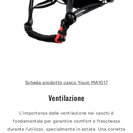
Scheda prodotto casco Youin MA1017
Ventilazione
L'importanza della ventilazione nei caschi è
fondamentale per garantire comfort e freschezza
durante l'utilizzo, specialmente in estate. Una corretta