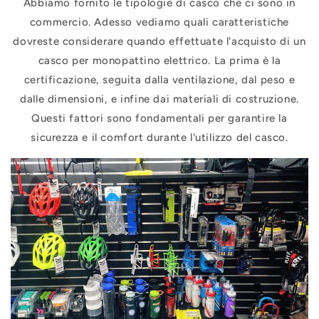
Abbiamo fornito le tipologie di casco che ci sono in
commercio. Adesso vediamo quali caratteristiche
dovreste considerare quando effettuate l'acquisto di un
casco per monopattino elettrico.
La prima è la
certificazione, seguita dalla ventilazione, dal peso e
dalle dimensioni, e infine dai materiali di costruzione.
Questi fattori sono fondamentali per garantire la
sicurezza e il comfort durante l'utilizzo del casco.