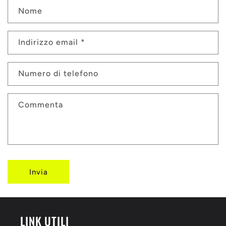
Nome
Indirizzo email
*
Numero di telefono
Commenta
Invia
LINK UTILI