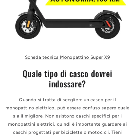
Scheda tecnica Monopattino Super X9
Quale tipo di casco dovrei
indossare?
Quando si tratta di scegliere un casco per il
monopattino elettrico, può essere confuso sapere quale
sia il migliore. Non esistono caschi specifici per i
monopattini elettrici, quindi è importante guardare ai
caschi progettati per biciclette o motocicli. Tieni