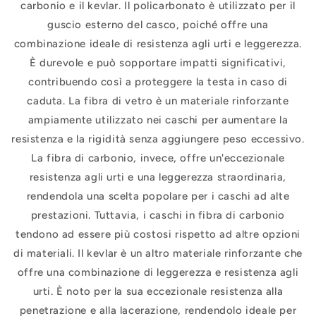
carbonio e il kevlar. Il policarbonato è utilizzato per il
guscio esterno del casco, poiché offre una
combinazione ideale di resistenza agli urti e leggerezza.
È durevole e può sopportare impatti significativi,
contribuendo così a proteggere la testa in caso di
caduta. La fibra di vetro è un materiale rinforzante
ampiamente utilizzato nei caschi per aumentare la
resistenza e la rigidità senza aggiungere peso eccessivo.
La fibra di carbonio, invece, offre un'eccezionale
resistenza agli urti e una leggerezza straordinaria,
rendendola una scelta popolare per i caschi ad alte
prestazioni. Tuttavia, i caschi in fibra di carbonio
tendono ad essere più costosi rispetto ad altre opzioni
di materiali. Il kevlar è un altro materiale rinforzante che
offre una combinazione di leggerezza e resistenza agli
urti. È noto per la sua eccezionale resistenza alla
penetrazione e alla lacerazione, rendendolo ideale per