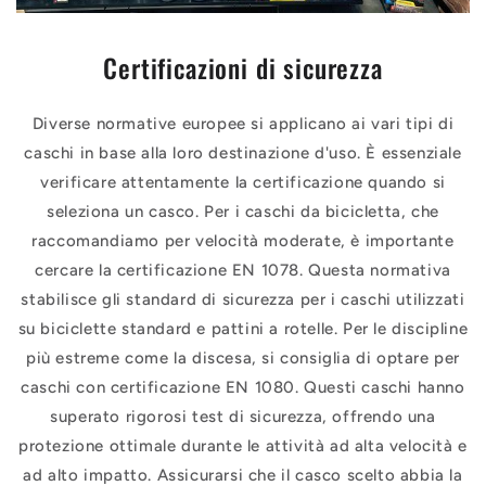
Certificazioni di sicurezza
Diverse normative europee si applicano ai vari tipi di
caschi in base alla loro destinazione d'uso. È essenziale
verificare attentamente la certificazione quando si
seleziona un casco. Per i caschi da bicicletta, che
raccomandiamo per velocità moderate, è importante
cercare la certificazione EN 1078. Questa normativa
stabilisce gli standard di sicurezza per i caschi utilizzati
su biciclette standard e pattini a rotelle. Per le discipline
più estreme come la discesa, si consiglia di optare per
caschi con certificazione EN 1080. Questi caschi hanno
superato rigorosi test di sicurezza, offrendo una
protezione ottimale durante le attività ad alta velocità e
ad alto impatto. Assicurarsi che il casco scelto abbia la