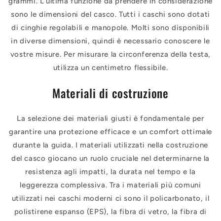
grammi. L'ultima funzione da prendere in considerazione
sono le dimensioni del casco. Tutti i caschi sono dotati
di cinghie regolabili e manopole. Molti sono disponibili
in diverse dimensioni, quindi è necessario conoscere le
vostre misure. Per misurare la circonferenza della testa,
utilizza un centimetro flessibile.
Materiali di costruzione
La selezione dei materiali giusti è fondamentale per
garantire una protezione efficace e un comfort ottimale
durante la guida. I materiali utilizzati nella costruzione
del casco giocano un ruolo cruciale nel determinarne la
resistenza agli impatti, la durata nel tempo e la
leggerezza complessiva. Tra i materiali più comuni
utilizzati nei caschi moderni ci sono il policarbonato, il
polistirene espanso (EPS), la fibra di vetro, la fibra di