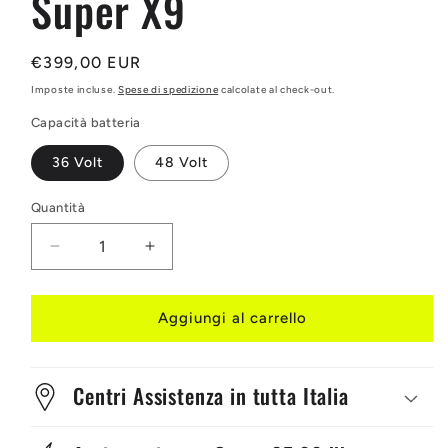
Super X9
Prezzo
€399,00 EUR
di
Imposte incluse.
Spese di spedizione
calcolate al check-out.
listino
Capacità batteria
36 Volt
48 Volt
Quantità
Quantità
Diminuisci
Aumenta
quantità
quantità
per
per
Batteria
Batteria
Aggiungi al carrello
monopattino
monopattino
Super
Super
X9
X9
Centri Assistenza in tutta Italia