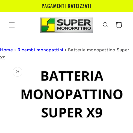
Vai
PAGAMENTI RATEIZZATI
direttamente
ai contenuti
Carrello
Home
›
Ricambi monopattini
›
Batteria monopattino Super
X9
Passa alle
informazioni
sul prodotto